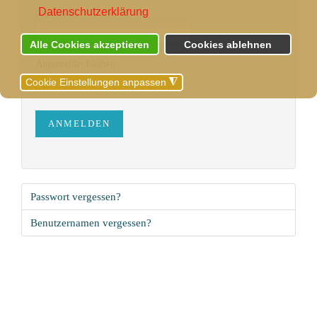
Datenschutzerklärung
(optional)
Alle Cookies akzeptieren
Cookies ablehnen
Angemeldet bleiben
Cookie Einstellungen anpassen
◮
ANMELDEN
Passwort vergessen?
Benutzernamen vergessen?