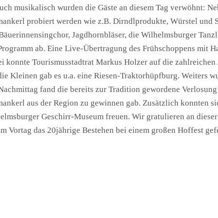
auch musikalisch wurden die Gäste an diesem Tag verwöhnt: Ne
ankerl probiert werden wie z.B. Dirndlprodukte, Würstel und 
Bäuerinnensingchor, Jagdhornbläser, die Wilhelmsburger Tanzl
Programm ab. Eine Live-Übertragung des Frühschoppens mit Han
i konnte Tourismusstadtrat Markus Holzer auf die zahlreichen 
die Kleinen gab es u.a. eine Riesen-Traktorhüpfburg. Weiters w
achmittag fand die bereits zur Tradition gewordene Verlosung st
ankerl aus der Region zu gewinnen gab. Zusätzlich konnten sic
elmsburger Geschirr-Museum freuen. Wir gratulieren an dieser 
am Vortag das 20jährige Bestehen bei einem großen Hoffest gefe