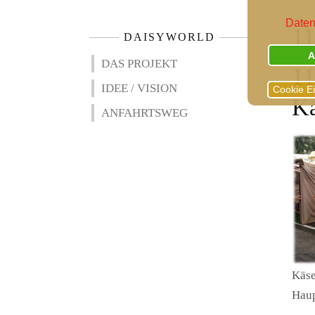
Daten
11
DAISYWORLD
A
DAS PROJEKT
1
IDEE / VISION
Cookie E
Kä
ANFAHRTSWEG
Käse
Haup