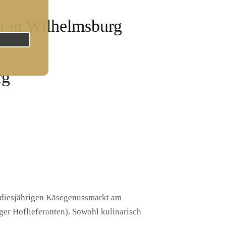
 in Wilhelmsburg
rg
 diesjährigen Käsegenussmarkt am
ger Hoflieferanten). Sowohl kulinarisch