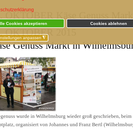
schutzerklärung
. OKTOBER Käse Genuss Markt
lle Cookies akzeptieren
Cookies ablehnen
1. OKTOBER 2015
instellungen anpassen
◮
se Genuss Markt in Wilhelmsbu
genuss wurde in Wilhelmsburg wieder groß geschrieben, beim
tplatz, organisiert von Johannes und Franz Bertl (Wilhelmsbur