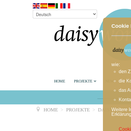
Cookie 
wie:
den Z
die K
HOME
PROJEKTE
NEWS
KA
das A
Konta
HOME
>
PROJEKTE
>
DAISYWORLD
Weitere I
Erklärun
Cooki