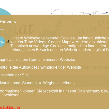
Hinweis
Unsere Webseite verwendet Cookies, um Ihnen übliche I
wie YouTube Videos, Google Maps & Andere anzubieten
Technisch notwendige Cookies ermöglichen Ihnen, den
reibungslosen Besuch unserer Website und ermöglicht F
ugriff auf sichere Bereiche unserer Website.
ontrolle der Aufbaugeschwindigkeit der Website
LENDER
GRUPPENANGEBOTE
SHOP
PARTNER & SPONSOR
ussehen der Site
DAS PROJEKT DAISYWORLD
ktaufnahme, Standort- u. Wegbeschreibung
.AT
>
11. OKTOBER Käse Genuss Markt in Wilhelmsburg
nformationen können Sie jederzeit in unserer Datenschutz- bzw
g nachlesen.
e Erklärung