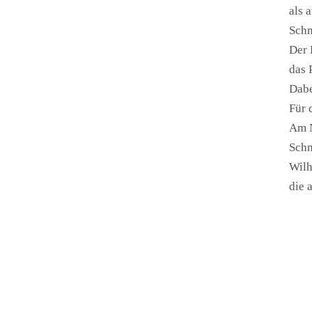
als 
Schm
Der 
das 
Dabe
Für 
Am N
Schm
Wilh
die 